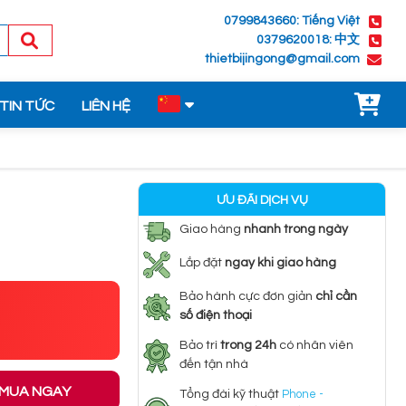
0799843660: Tiếng Việt
0379620018: 中文
thietbijingong@gmail.com
TIN TỨC
LIÊN HỆ
ƯU ĐÃI DỊCH VỤ
Giao hàng
nhanh trong ngày
Lắp đặt
ngay khi giao hàng
Bảo hành cực đơn giản
chỉ cần
số điện thoại
Bảo trì
trong 24h
có nhân viên
đến tận nhà
MUA NGAY
Tổng đài kỹ thuật
Phone -