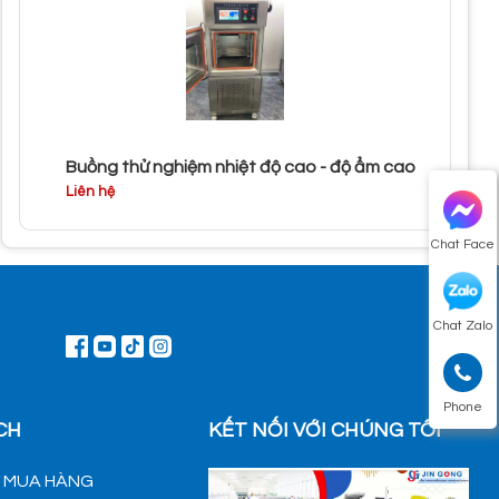
Buồng thử nghiệm nhiệt độ cao - độ ẩm cao
Liên hệ
Chat Face
Chat Zalo
Phone
CH
KẾT NỐI VỚI CHÚNG TÔI
H MUA HÀNG