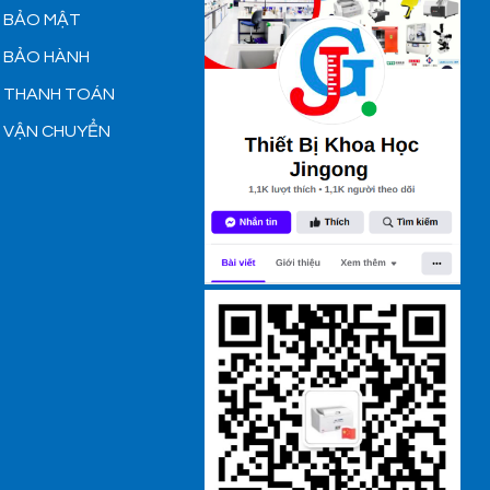
H BẢO MẬT
H BẢO HÀNH
H THANH TOÁN
H VẬN CHUYỂN