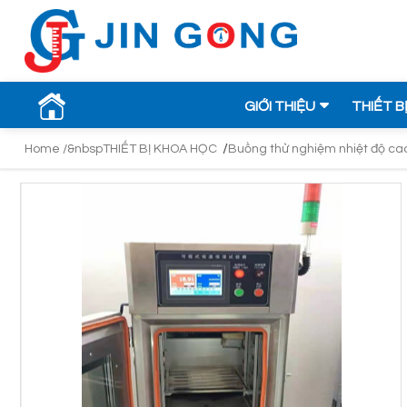
GIỚI THIỆU
THIẾT B
/
Home /&nbsp
THIẾT BỊ KHOA HỌC
Buồng thử nghiệm nhiệt độ ca