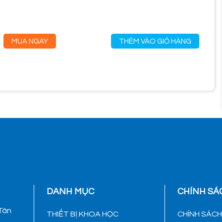
MUA NGAY
THÊM VÀO GIỎ HÀNG
DANH MỤC
CHÍNH SÁ
 Tân
THIẾT BỊ KHOA HỌC
CHÍNH SÁC