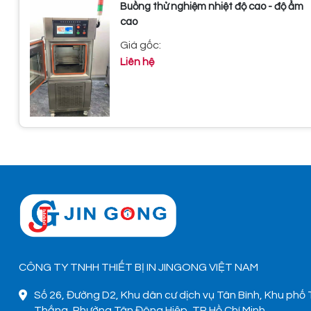
Buồng thử nghiệm nhiệt độ cao - độ ẩm
cao
Giá gốc:
Liên hệ
CÔNG TY TNHH THIẾT BỊ IN JINGONG VIỆT NAM
Số 26, Đường D2, Khu dân cư dịch vụ Tân Bình, Khu phố
Thắng, Phường Tân Đông Hiệp, TP Hồ Chí Minh