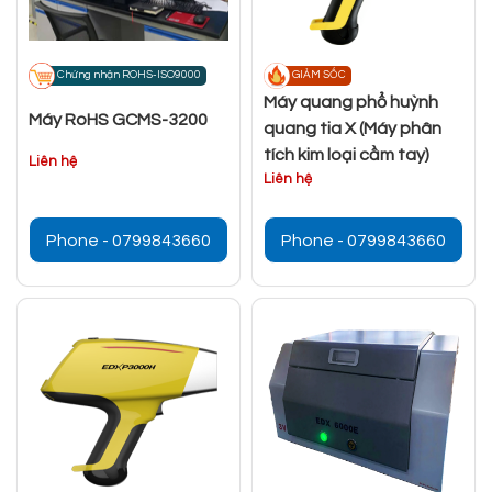
Chứng nhận ROHS-ISO9000
GIẢM SỐC
Máy quang phổ huỳnh
Máy RoHS GCMS-3200
quang tia X (Máy phân
tích kim loại cầm tay)
Liên hệ
Liên hệ
Phone - 0799843660
Phone - 0799843660