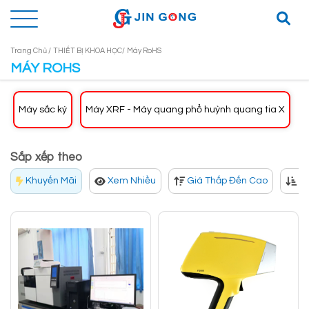
Trang Chủ /
THIẾT BỊ KHOA HỌC/
Máy RoHS
MÁY ROHS
Máy sắc ký
Máy XRF - Máy quang phổ huỳnh quang tia X
Sắp xếp theo
Khuyến Mãi
Xem Nhiều
Giá Thấp Đến Cao
Gi