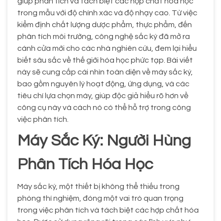
giúp phân tích và tách biệt các hợp chất hóa học
trong mẫu với độ chính xác và độ nhạy cao. Từ việc
kiểm định chất lượng dược phẩm, thực phẩm, đến
phân tích môi trường, công nghệ sắc ký đã mở ra
cánh cửa mới cho các nhà nghiên cứu, đem lại hiểu
biết sâu sắc về thế giới hóa học phức tạp. Bài viết
này sẽ cung cấp cái nhìn toàn diện về máy sắc ký,
bao gồm nguyên lý hoạt động, ứng dụng, và các
tiêu chí lựa chọn máy, giúp độc giả hiểu rõ hơn về
công cụ này và cách nó có thể hỗ trợ trong công
việc phân tích.
Máy Sắc Ký: Người Hùng
Phân Tích Hóa Học
Máy sắc ký, một thiết bị không thể thiếu trong
phòng thí nghiệm, đóng một vai trò quan trọng
trong việc phân tích và tách biệt các hợp chất hóa