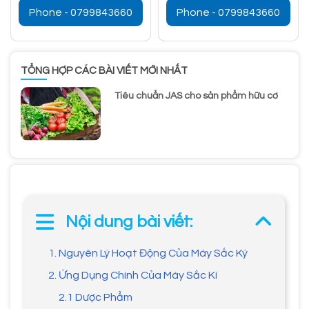
Phone - 0799843660
Phone - 0799843660
TỔNG HỢP CÁC BÀI VIẾT MỚI NHẤT
Tiêu chuẩn JAS cho sản phẩm hữu cơ
Nội dung bài viết:
1. Nguyên Lý Hoạt Động Của Máy Sắc Ký
2. Ứng Dụng Chính Của Máy Sắc Kí
2.1 Dược Phẩm