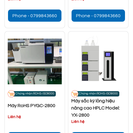
Phone - 0799843660
Phone - 0799843660
Chứng nhận ROHS-ISO9000
Chứng nhận ROHS-ISO9000
Máy sắc ký lỏng hiệu
Máy RoHS PYGC-2800
năng cao HPLC Model:
YX-2800
Liên hệ
Liên hệ