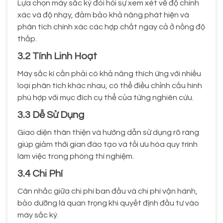
Lựa chọn máy sắc ký đòi hỏi sự xem xét về độ chính
xác và độ nhạy, đảm bảo khả năng phát hiện và
phân tích chính xác các hợp chất ngay cả ở nồng độ
thấp.
3.2 Tính Linh Hoạt
Máy sắc kí cần phải có khả năng thích ứng với nhiều
loại phân tích khác nhau, có thể điều chỉnh cấu hình
phù hợp với mục đích cụ thể của từng nghiên cứu.
3.3 Dễ Sử Dụng
Giao diện thân thiện và hướng dẫn sử dụng rõ ràng
giúp giảm thời gian đào tạo và tối ưu hóa quy trình
làm việc trong phòng thí nghiệm.
3.4 Chi Phí
Cân nhắc giữa chi phí ban đầu và chi phí vận hành,
bảo dưỡng là quan trọng khi quyết định đầu tư vào
máy sắc ký.