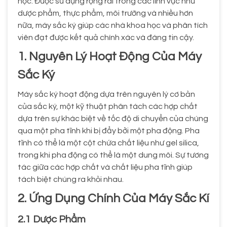
học. Được sử dụng rộng rãi trong các lĩnh vực như
dược phẩm, thực phẩm, môi trường và nhiều hơn
nữa, máy sắc ký giúp các nhà khoa học và phân tích
viên đạt được kết quả chính xác và đáng tin cậy.
1. Nguyên Lý Hoạt Động Của Máy
Sắc Ký
Máy sắc ký hoạt động dựa trên nguyên lý cơ bản
của sắc ký, một kỹ thuật phân tách các hợp chất
dựa trên sự khác biệt về tốc độ di chuyển của chúng
qua một pha tĩnh khi bị đẩy bởi một pha động. Pha
tĩnh có thể là một cột chứa chất liệu như gel silica,
trong khi pha động có thể là một dung môi. Sự tương
tác giữa các hợp chất và chất liệu pha tĩnh giúp
tách biệt chúng ra khỏi nhau.
2. Ứng Dụng Chính Của Máy Sắc Kí
2.1 Dược Phẩm