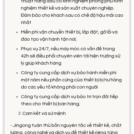
thuật hàng đầu có kinh nghiệm phong phú Kinh
nghiệm thiết kế và sản xuất chuyên nghiệp.
Đảm bảo cho khách sau có chế độ hậu mãi cao
nhất
Miễn phí vận chuyển thiết bị, lắp đặt, gỡ lỗi và
đào tạo vận hành tận nơi;
Phục vụ 24/7, nếu máy móc có vấn đề trong
42h sẽ điều phối chuyên viên tới hiện trường xử
lý giúp khách hàng
Công ty cung cấp dịch vụ bảo hành miễn phí
một năm nếu phần cứng của thiết bị bị hư hỏng
do các yếu tố không phải con người
Công ty cung cấp dịch vụ bảo trì trọn đời tiếp
theo cho thiết bị bán hàng;
Cam kết và sứ mệnh
- Jingong tuân thủ bốn nguyên tắc về thiết kế, chất
lượng, công nghệ và dịch vụ để thiết kế riêng từng