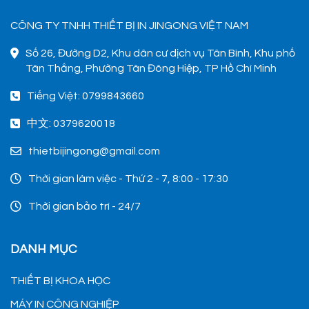
CÔNG TY TNHH THIẾT BỊ IN JINGONG VIỆT NAM
Số 26, Đường D2, Khu dân cư dịch vụ Tân Bình, Khu phố
Tân Thắng, Phường Tân Đông Hiệp, TP Hồ Chí Minh
Tiếng Việt: 0799843660
中文: 0379620018
thietbijingong@gmail.com
Thời gian làm việc - Thứ 2 - 7, 8:00 - 17:30
Thời gian bảo trì - 24/7
DANH MỤC
THIẾT BỊ KHOA HỌC
MÁY IN CÔNG NGHIỆP