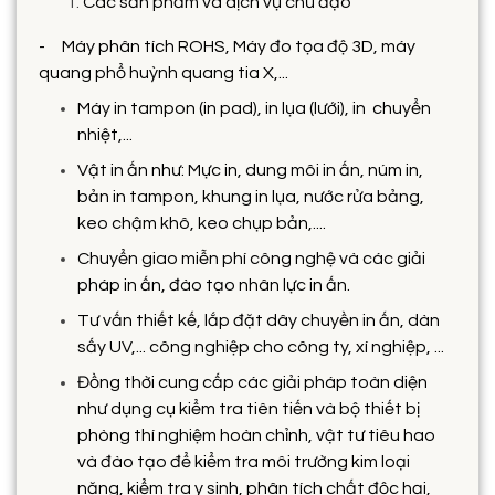
Các sản phẩm và dịch vụ chủ đạo
- Máy phân tích ROHS, Máy đo tọa độ 3D, máy
quang phổ huỳnh quang tia X,...
Máy in tampon (in pad), in lụa (lưới), in chuyển
nhiệt,...
Vật in ấn như: Mực in, dung môi in ấn, núm in,
bản in tampon, khung in lụa, nước rửa bảng,
keo chậm khô, keo chụp bản,....
Chuyển giao miễn phí công nghệ và các giải
pháp in ấn, đào tạo nhân lực in ấn.
Tư vấn thiết kế, lắp đặt dây chuyền in ấn, dàn
sấy UV,... công nghiệp cho công ty, xí nghiệp, ...
Đồng thời cung cấp các giải pháp toàn diện
như dụng cụ kiểm tra tiên tiến và bộ thiết bị
phòng thí nghiệm hoàn chỉnh, vật tư tiêu hao
và đào tạo để kiểm tra môi trường kim loại
nặng, kiểm tra y sinh, phân tích chất độc hại,