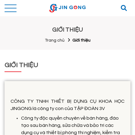
GIỚI THIỆU
Trang chủ
Giới thiệu
GIỚI THIỆU
CÔNG TY TNHH THIẾT BỊ DỤNG CỤ KHOA HỌC
JINGONG là công ty con của TẬP ĐOÀN 3V
Công ty độc quyền chuyên về bán hàng, đào
tạo sau bán hàng, sửa chữa và bảo trì các
dụng cụ và thiết bị phòng thí nghiệm, kiểm tra