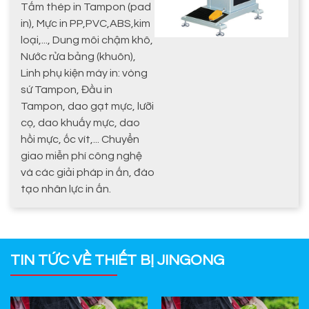
Tấm thép in Tampon (pad
in), Mực in PP,PVC,ABS,kim
loại,..., Dung môi chậm khô,
Nước rửa bảng (khuôn),
Linh phụ kiện máy in: vòng
sứ Tampon, Đầu in
Tampon, dao gạt mực, lưỡi
cọ, dao khuấy mực, dao
hồi mực, ốc vít,... Chuyển
giao miễn phí công nghệ
và các giải pháp in ấn, đào
tạo nhân lực in ấn.
TIN TỨC VỀ THIẾT BỊ JINGONG