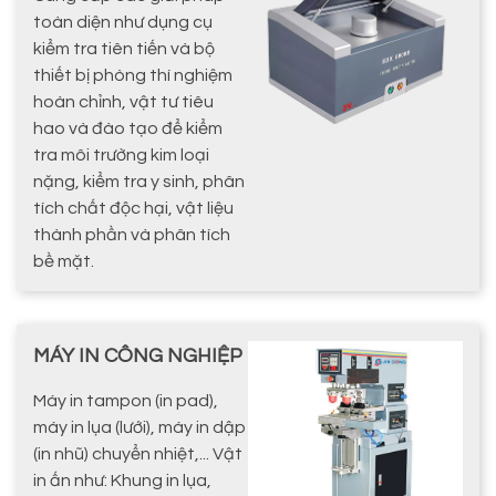
toàn diện như dụng cụ
kiểm tra tiên tiến và bộ
thiết bị phòng thí nghiệm
hoàn chỉnh, vật tư tiêu
hao và đào tạo để kiểm
tra môi trường kim loại
nặng, kiểm tra y sinh, phân
tích chất độc hại, vật liệu
thành phần và phân tích
bề mặt.
MÁY IN CÔNG NGHIỆP
Máy in tampon (in pad),
máy in lụa (lưới), máy in dập
(in nhũ) chuyển nhiệt,... Vật
in ấn như: Khung in lụa,