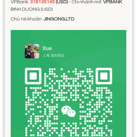
VPBank:
316135145
(USD)
- Chi nhánh mở:
VPBANK
BINH DUONG (USD)
Chủ tài khoản:
JINGONG.LTD