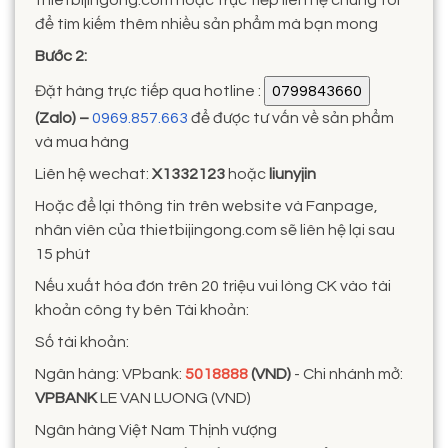
thietbijingong.com hoặc trực tiếp liên hệ chúng tôi
để tìm kiếm thêm nhiều sản phẩm mà bạn mong
Bước 2:
Đặt hàng trực tiếp qua hotline :
(Zalo) –
0969.857.663
để được tư vấn về sản phẩm
và mua hàng
Liên hệ wechat:
X1332123
hoặc
liunyjin
Hoặc để lại thông tin trên website và Fanpage,
nhân viên của thietbijingong.com sẽ liên hệ lại sau
15 phút
Nếu xuất hóa đơn trên 20 triệu vui lòng CK vào tài
khoản công ty bên Tài khoản:
Số tài khoản:
Ngân hàng: VPbank:
5018888
(VND)
- Chi nhánh mở:
VPBANK
LE VAN LUONG (VND)
Ngân hàng Việt Nam Thịnh vượng