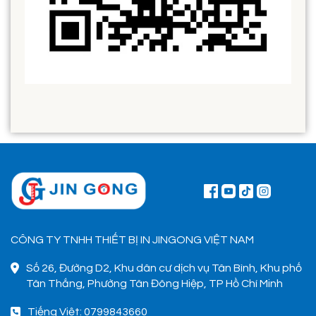
CÔNG TY TNHH THIẾT BỊ IN JINGONG VIỆT NAM
Số 26, Đường D2, Khu dân cư dịch vụ Tân Bình, Khu phố
Tân Thắng, Phường Tân Đông Hiệp, TP Hồ Chí Minh
Tiếng Việt: 0799843660