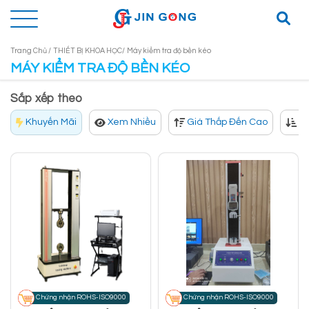
Trang Chủ /
THIẾT BỊ KHOA HỌC/
Máy kiểm tra độ bền kéo
MÁY KIỂM TRA ĐỘ BỀN KÉO
Sắp xếp theo
Khuyến Mãi
Xem Nhiều
Giá Thấp Đến Cao
Gi
Chứng nhận ROHS-ISO9000
Chứng nhận ROHS-ISO9000