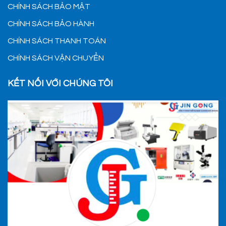
CHÍNH SÁCH BẢO MẬT
CHÍNH SÁCH BẢO HÀNH
CHÍNH SÁCH THANH TOÁN
CHÍNH SÁCH VẬN CHUYỂN
KẾT NỐI VỚI CHÚNG TÔI