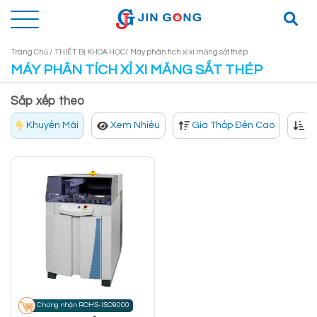
Trang Chủ /
THIẾT BỊ KHOA HỌC/
Máy phân tích xỉ xi măng sắt thép
MÁY PHÂN TÍCH XỈ XI MĂNG SẮT THÉP
Sắp xếp theo
Khuyến Mãi
Xem Nhiều
Giá Thấp Đến Cao
Gi
Chứng nhận ROHS-ISO9000