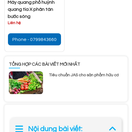
Máy quang phổ huỳnh
quang tia X phân tán
bước sóng
Liên hệ
Phone - 0799843660
TỔNG HỢP CÁC BÀI VIẾT MỚI NHẤT
Tiêu chuẩn JAS cho sản phẩm hữu cơ
Nội dung bài viết: