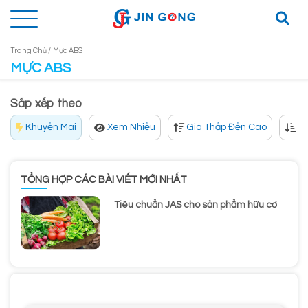
Trang Chủ /
Mực ABS
MỰC ABS
Sắp xếp theo
Khuyến Mãi
Xem Nhiều
Giá Thấp Đến Cao
Gi
TỔNG HỢP CÁC BÀI VIẾT MỚI NHẤT
Tiêu chuẩn JAS cho sản phẩm hữu cơ