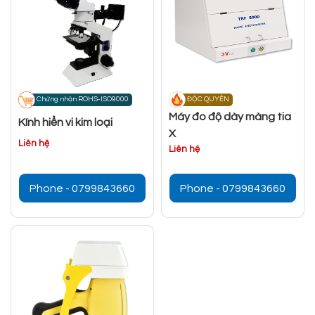
Chứng nhận ROHS-ISO9000
ĐỘC QUYỀN
Máy đo độ dày màng tia
Kính hiển vi kim loại
X
Liên hệ
Liên hệ
Phone - 0799843660
Phone - 0799843660