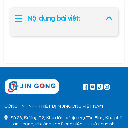
Nội dung bài viết:
CÔNG TY TNHH THIẾT BỊ IN JINGONG VIỆT NAM
Số 26, Đường D2, Khu dân cư dịch vụ Tân Bình, Khu phố
Tân Thắng, Phường Tân Đông Hiệp, TP Hồ Chí Minh