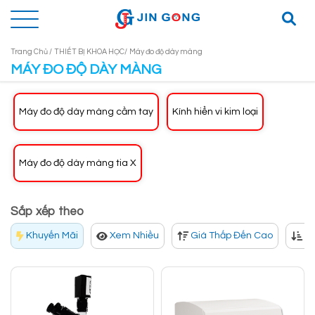
Trang Chủ /
THIẾT BỊ KHOA HỌC/
Máy đo độ dày màng
MÁY ĐO ĐỘ DÀY MÀNG
Máy đo độ dày màng cầm tay
Kính hiển vi kim loại
Máy đo độ dày màng tia X
Sắp xếp theo
Khuyến Mãi
Xem Nhiều
Giá Thấp Đến Cao
Gi