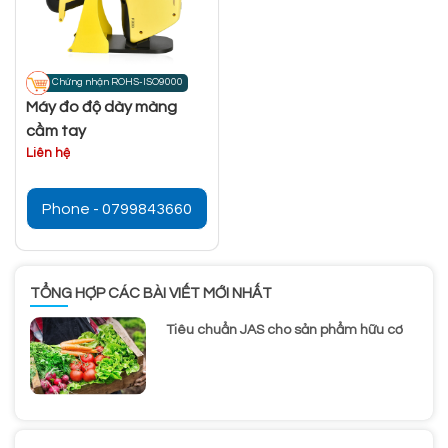
Chứng nhận ROHS-ISO9000
Máy đo độ dày màng
cầm tay
Liên hệ
Phone - 0799843660
TỔNG HỢP CÁC BÀI VIẾT MỚI NHẤT
Tiêu chuẩn JAS cho sản phẩm hữu cơ