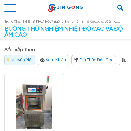
Trang Chủ /
THIẾT BỊ KHOA HỌC/
Buồng thử nghiệm nhiệt độ cao và độ ẩm cao
BUỒNG THỬ NGHIỆM NHIỆT ĐỘ CAO VÀ ĐỘ
ẨM CAO
Sắp xếp theo
Khuyến Mãi
Xem Nhiều
Giá Thấp Đến Cao
Gi