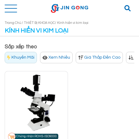
Trang Chủ /
THIẾT BỊ KHOA HỌC/
Kính hiển vi kim loại
KÍNH HIỂN VI KIM LOẠI
Sắp xếp theo
Khuyến Mãi
Xem Nhiều
Giá Thấp Đến Cao
Gi
Chứng nhận ROHS-ISO9000