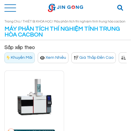
Trang Chủ /
THIẾT BỊ KHOA HỌC/
Máy phân tích thí nghiệm tính trung hòa cacbon
MÁY PHÂN TÍCH THÍ NGHIỆM TÍNH TRUNG
HÒA CACBON
Sắp xếp theo
Khuyến Mãi
Xem Nhiều
Giá Thấp Đến Cao
Gi