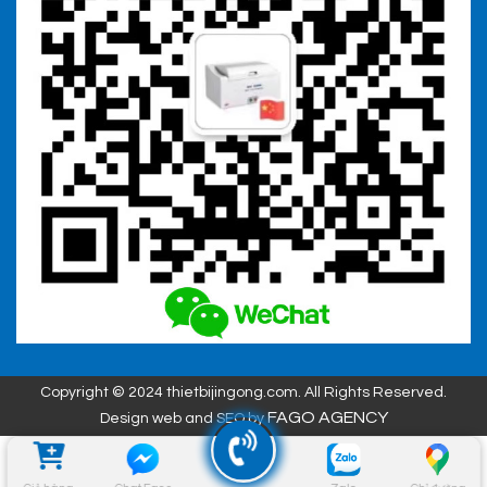
Copyright © 2024 thietbijingong.com. All Rights Reserved.
FAGO AGENCY
Design web and SEO by