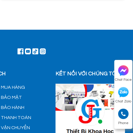
CH
KẾT NỐI VỚI CHÚNG TÔI
Chat Face
H MUA HÀNG
H BẢO MẬT
Chat Zalo
H BẢO HÀNH
H THANH TOÁN
Phone
H VẬN CHUYỂN