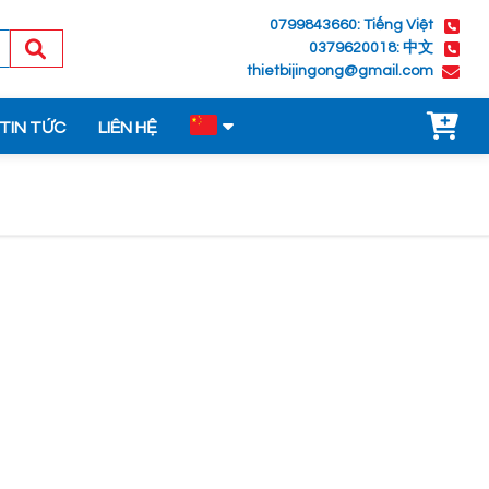
0799843660: Tiếng Việt
0379620018: 中文
thietbijingong@gmail.com
TIN TỨC
LIÊN HỆ