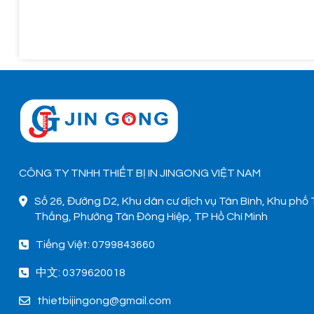
CÔNG TY TNHH THIẾT BỊ IN JINGONG VIỆT NAM
Số 26, Đường D2, Khu dân cư dịch vụ Tân Bình, Khu phố
Thắng, Phường Tân Đông Hiệp, TP Hồ Chí Minh
Tiếng Việt: 0799843660
中文: 0379620018
thietbijingong@gmail.com