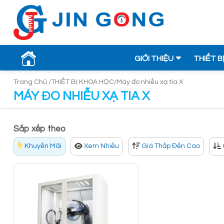
GIỚI THIỆU
THIẾT B
Trang Chủ /
THIẾT BỊ KHOA HỌC/
Máy đo nhiễu xạ tia X
MÁY ĐO NHIỄU XẠ TIA X
Sắp xếp theo
Khuyến Mãi
Xem Nhiều
Giá Thấp Đến Cao