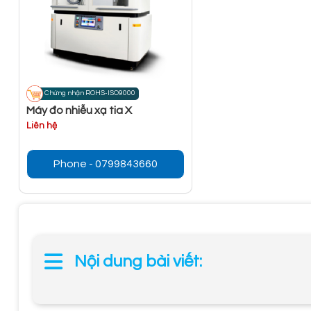
Chứng nhận ROHS-ISO9000
Máy đo nhiễu xạ tia X
Liên hệ
Phone - 0799843660
Nội dung bài viết: