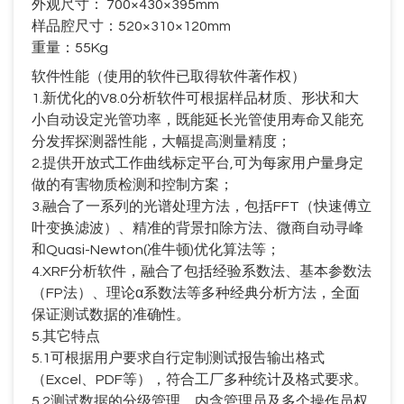
外观尺寸：
700
×
430
×
395mm
样品腔尺寸：
520
×
310
×
120mm
重量：
55Kg
软件性能（使用的软件已取得软件著作权）
1.
新优化的
V8.0
分析软件可根据样品材质、形状和大
小自动设定光管功率，既能延长光管使用寿命又能充
分发挥探测器性能，大幅提高测量精度；
2.
提供开放式工作曲线标定平台
,
可为每家用户量身定
做的有害物质检测和控制方案；
3.
融合了一系列的光谱处理方法，包括
FFT
（快速傅立
叶变换滤波）、精准的背景扣除方法、微商自动寻峰
和
Quasi-Newton(
准牛顿
)
优化算法等；
4.XRF
分析软件，融合了包括经验系数法、基本参数法
（
FP
法）、理论α系数法等多种经典分析方法，全面
保证测试数据的准确性。
5.
其它特点
5.1
可根据用户要求自行定制测试报告输出格式
（
Excel
、
PDF
等），符合工厂多种统计及格式要求。
5.2
测试数据的分级管理，内含管理员及多个操作员权