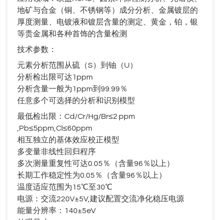
地矿与合金（铜、不锈钢等）成分分析、金属镀层的
厚度测量、电镀液和镀层含量的测定、黄金，铂，银
等贵金属和各种首饰的含量检测
技术参数：
元素分析范围从硫（
S
）到铀（
U
）
分析检出限可达
1ppm
分析含量一般为
1ppm
到
99.99
％
任意多个可选择的分析和识别模型
最低检出限：
Cd/Cr/Hg/Br
≤
2 ppm
,Pb
≤
5ppm,Cl
≤
60ppm
相互独立的基体效应校正模型
多变量非线性回归程序
多次测量重复性可达
0.05
％（含量
96
％以上）
长期工作稳定性为
0.05
％（含量
96
％以上）
温度适应范围为
15
℃至
30
℃
电源：交流
220V
±
5V,
建议配置交流净化稳压电源
能量分辨率：
140
±
5eV