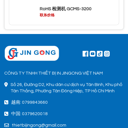
RoHS 检测机 GCMS-3200
联系价格
CÔNG TY TNHH THIẾT BỊ IN JINGONG VIỆT NAM
Số 26, Đường D2, Khu dân cư dịch vụ Tân Bình, Khu phố
Tân Thắng, Phường Tân Đông Hiệp, TP Hồ Chí Minh
越南: 0799843660
中国: 0379620018
thietbijingong@gmail.com