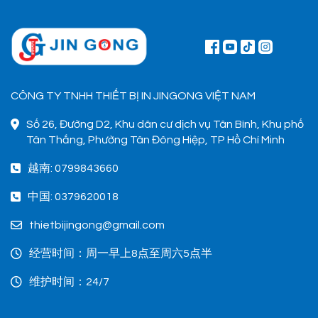
CÔNG TY TNHH THIẾT BỊ IN JINGONG VIỆT NAM
Số 26, Đường D2, Khu dân cư dịch vụ Tân Bình, Khu phố
Tân Thắng, Phường Tân Đông Hiệp, TP Hồ Chí Minh
越南: 0799843660
中国: 0379620018
thietbijingong@gmail.com
经营时间：周一早上8点至周六5点半
维护时间：24/7