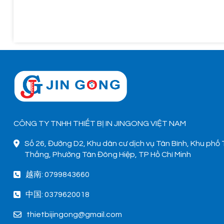
CÔNG TY TNHH THIẾT BỊ IN JINGONG VIỆT NAM
Số 26, Đường D2, Khu dân cư dịch vụ Tân Bình, Khu phố
Thắng, Phường Tân Đông Hiệp, TP Hồ Chí Minh
越南: 0799843660
中国: 0379620018
thietbijingong@gmail.com