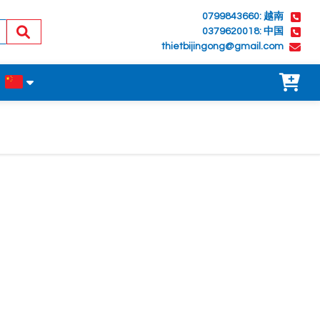
0799843660: 越南
0379620018: 中国
thietbijingong@gmail.com