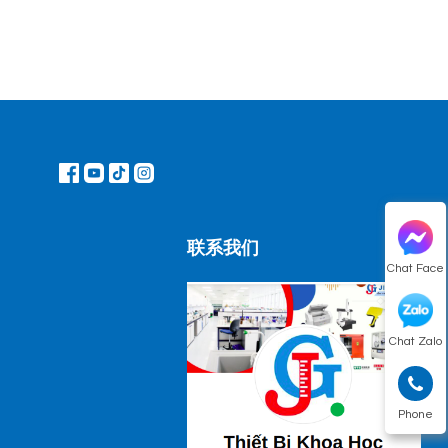
联系我们
Chat Face
Chat Zalo
Phone