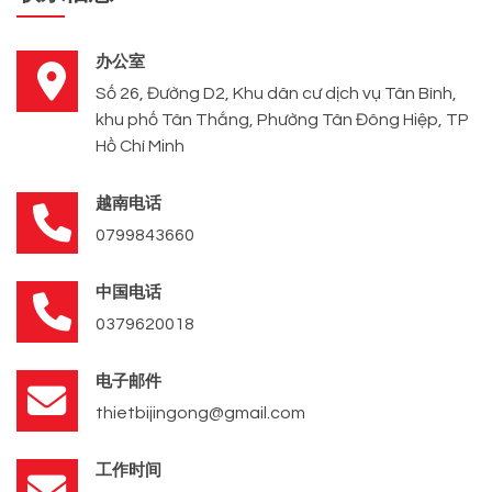
办公室
Số 26, Đường D2, Khu dân cư dịch vụ Tân Bình,
khu phố Tân Thắng, Phường Tân Đông Hiệp, TP
Hồ Chí Minh
越南电话
0799843660
中国电话
0379620018
电子邮件
thietbijingong@gmail.com
工作时间