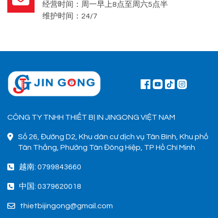
经营时间：周一早上8点至周六5点半
维护时间：24/7
CÔNG TY TNHH THIẾT BỊ IN JINGONG VIỆT NAM
Số 26, Đường D2, Khu dân cư dịch vụ Tân Bình, Khu phố
Tân Thắng, Phường Tân Đông Hiệp, TP Hồ Chí Minh
越南: 0799843660
中国: 0379620018
thietbijingong@gmail.com