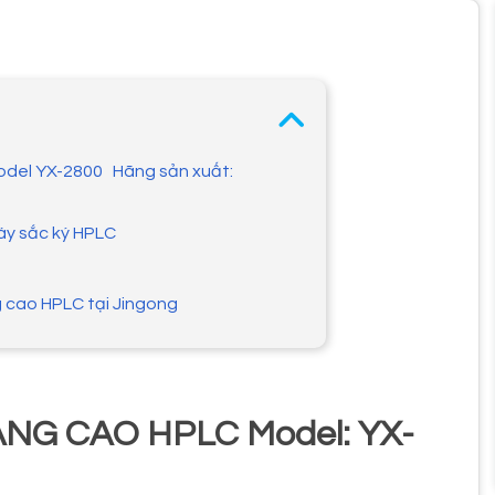
Model YX-2800 Hãng sản xuất:
áy sắc ký HPLC
g cao HPLC tại Jingong
NG CAO HPLC Model: YX-