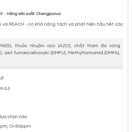
00
Hãng sản xuất: Chengpunuo
 và REACH - có khả năng t
á
ch v
à
ph
á
t hiện hầu hết các
(PAES), thuốc nhuộm azo (AZO), chất thơm đa vòng
axit fumaricarboxylic (DMFU), Methylformamid (DMFA),
LC
m (U)
 lựa chọn nào
5ppm, Cl<60ppm