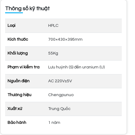
Thông số kỹ thuật
Loại
HPLC
Kích thước
700×430×395mm
Khối lượng
55Kg
Phạm vi kiểm tra
Lưu huỳnh (S) đến uranium (U)
Nguồn điện
AC 220V±5V
Thương hiệu
Chengpunuo
Xuất xứ
Trung Quốc
Bảo hành
1 năm