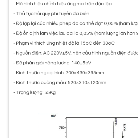
- Mô hình hiệu chỉnh hiệu ứng ma trận độc lập
- Thủ tục hồi quy phi tuyến đa biến
- Đ
ộ lặp lại của nhiều phép đo có thể đạt 0,05% (hàm lư
- Đ
ộ ổn định làm việc lâu dài là 0,05% (hàm lượng lớn hơn
- Phạm vi thích ứng nhiệt độ là 15oC đến 30oC
- Nguồn điện: AC 220V±5V, nên cấu hình nguồn điện được 
- Đ
ộ phân giải năng lượng: 140±5eV
- Kích thước ngoại hình: 700×430×395mm
- Kích thước buồng mẫu: 520×310×120mm
- Trọng lượng: 55Kg