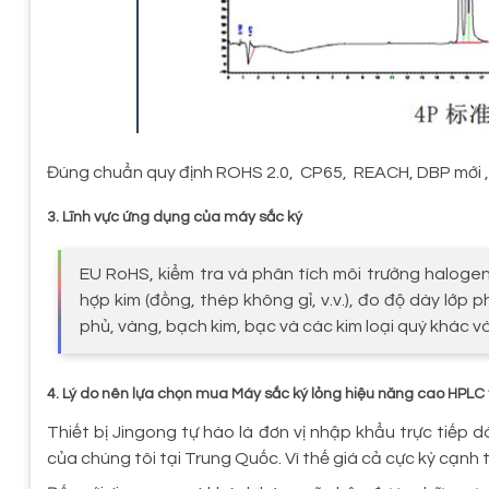
Đúng chuẩn quy định ROHS 2.0, CP65, REACH, DBP mới ,D
3.
Lĩnh vực ứng dụng của máy sắc ký
EU RoHS, kiểm tra và phân tích môi trường halog
hợp kim (đồng, thép không gỉ, v.v.), đo độ dày lớp 
phủ, vàng, bạch kim, bạc và các kim loại quý khác và 
4.
Lý do nên lựa chọn mua Máy sắc ký lỏng hiệu năng cao HPLC 
Thiết bị Jingong tự hào là đơn vị nhập khẩu trực tiếp
của chúng tôi tại Trung Quốc. Vì thế giá cả cực kỳ cạnh 