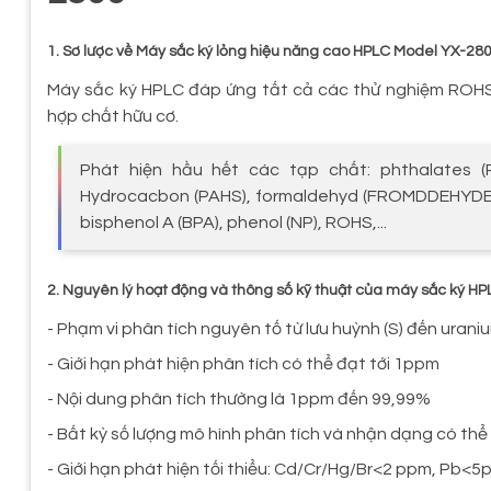
1. Sơ lược về Máy sắc ký lỏng hiệu năng cao HPLC Model YX-28
Máy sắc ký HPLC đáp ứng tất cả các thử nghiệm ROHS
hợp chất hữu cơ.
Phát hiện hầu hết các tạp chất: phthalates 
Hydrocacbon (PAHS), formaldehyd (FROMDDEHYDE), 
bisphenol A (BPA), phenol (NP), ROHS,...
2. Nguyên lý hoạt động và thông số kỹ thuật của máy sắc ký HP
- Phạm vi phân tích nguyên tố từ lưu huỳnh (S) đến uraniu
- Giới hạn phát hiện phân tích có thể đạt tới 1ppm
- Nội dung phân tích thường là 1ppm đến 99,99%
- Bất kỳ số lượng mô hình phân tích và nhận dạng có thể
- Giới hạn phát hiện tối thiểu: Cd/Cr/Hg/Br<2 ppm, Pb<