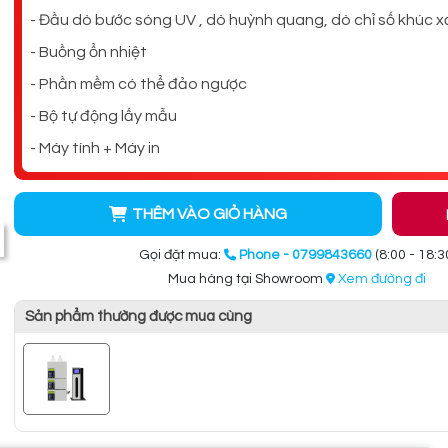
- Đầu dò bước sóng UV , dò huỳnh quang, dò chỉ số khúc xạ 
- Buồng ổn nhiệt
- Phần mềm có thể đảo ngược
- Bộ tự động lấy mẫu
- Máy tính + Máy in
THÊM VÀO GIỎ HÀNG
Gọi đặt mua:
Phone - 0799843660
(8:00 - 18:3
Mua hàng tại Showroom
Xem đường đi
Sản phẩm thường được mua cùng