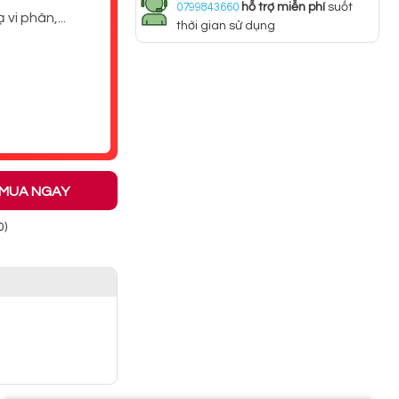
0799843660
hỗ trợ miễn phí
suốt
vi phân,...
thời gian sử dụng
MUA NGAY
0)