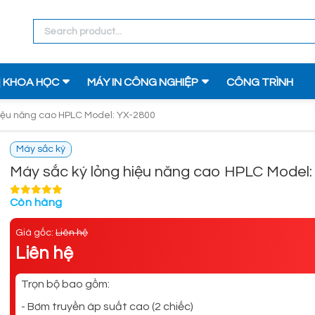
Ị KHOA HỌC
MÁY IN CÔNG NGHIỆP
CÔNG TRÌNH
hiệu năng cao HPLC Model: YX-2800
Máy sắc ký
Máy sắc ký lỏng hiệu năng cao HPLC Model:
Còn hàng
Giá gốc:
Liên hệ
Liên hệ
Trọn bộ bao gồm:
- Bơm truyền áp suất cao (2 chiếc)