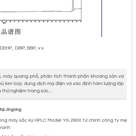
EHP, DIBP, BBP, v.v.
en, máy quang phổ, phân tích thành phần khoáng sản và
phủ kim loại, dung dịch mạ điện và xác định hàm lượng lớp
thử nghiệm trang sức ,...
tại Jingong
 dòng máy sắc ký HPLC Model YX-2800 từ chính công ty mẹ
tranh