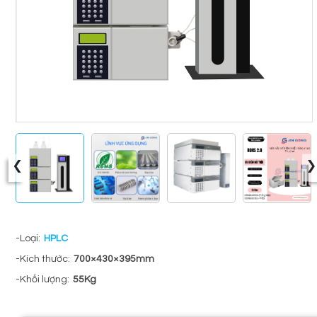
‹
›
-Loại:
HPLC
-Kích thước:
700×430×395mm
-Khối lượng:
55Kg