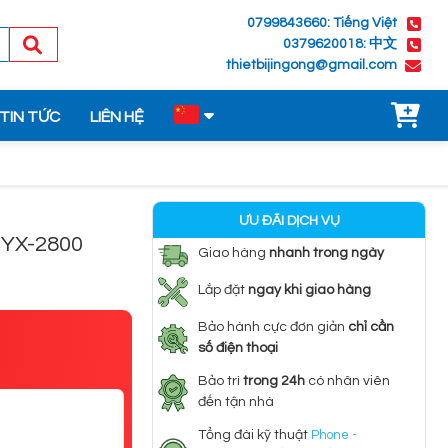
0799843660: Tiếng Việt
0379620018: 中文
thietbijingong@gmail.com
TIN TỨC
LIÊN HỆ
ƯU ĐÃI DỊCH VỤ
 YX-2800
Giao hàng
nhanh trong ngày
Lắp đặt
ngay khi giao hàng
Bảo hành cực đơn giản
chỉ cần
số điện thoại
Bảo trì
trong 24h
có nhân viên
đến tận nhà
Tổng đài kỹ thuật
Phone -