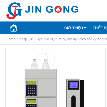
GIỚI THIỆU
THIẾT B
/
/
Home /&nbsp
THIẾT BỊ KHOA HỌC
Máy sắc ký
Máy sắc ký lỏng 