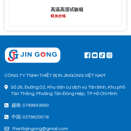
高温高湿试验箱
联系价格
CÔNG TY TNHH THIẾT BỊ IN JINGONG VIỆT NAM
Số 26, Đường D2, Khu dân cư dịch vụ Tân Bình, Khu phố
Tân Thắng, Phường Tân Đông Hiệp, TP Hồ Chí Minh
越南: 0799843660
中国: 0379620018
thietbijingong@gmail.com