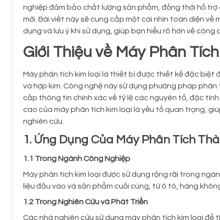
nghiệp đảm bảo chất lượng sản phẩm, đồng thời hỗ trợ cá
mới. Bài viết này sẽ cung cấp một cái nhìn toàn diện về
dụng và lưu ý khi sử dụng, giúp bạn hiểu rõ hơn về công c
Giới Thiệu về Máy Phân Tíc
Máy phân tích kim loại là thiết bị được thiết kế đặc biệt
và hợp kim. Công nghệ này sử dụng phương pháp phân t
cấp thông tin chính xác về tỷ lệ các nguyên tố, đặc tính
cao của máy phân tích kim loại là yếu tố quan trọng, 
nghiên cứu.
1. Ứng Dụng Của Máy Phân Tích Thà
1.1 Trong Ngành Công Nghiệp
Máy phân tích kim loại được sử dụng rộng rãi trong ng
liệu đầu vào và sản phẩm cuối cùng, từ ô tô, hàng khôn
1.2 Trong Nghiên Cứu và Phát Triển
Các nhà nghiên cứu sử dụng máy phân tích kim loại để tìm