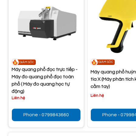
GIẢM SỐC
GIẢM SỐC
Máy quang phổ đọc trực tiếp -
Máy quang phổ huỳ
Máy đo quang phổ đọc toàn
tia X (Máy phân tích 
phổ ( Máy đo quang học tự
cầm tay)
động)
Liên hệ
Liên hệ
Phone - 0799843660
Phone - 07998