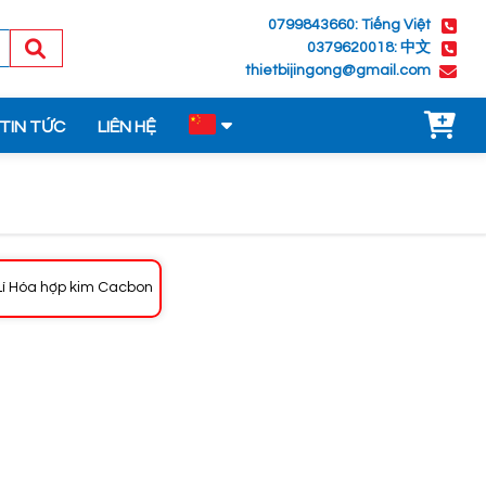
0799843660: Tiếng Việt
0379620018: 中文
thietbijingong@gmail.com
TIN TỨC
LIÊN HỆ
Lí Hóa hợp kim Cacbon