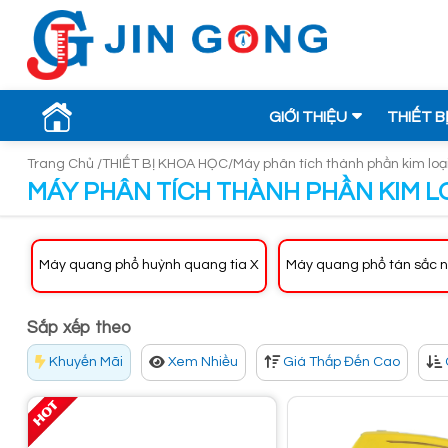
GIỚI THIỆU
THIẾT B
Trang Chủ /
THIẾT BỊ KHOA HỌC/
Máy phân tích thành phần kim loạ
MÁY PHÂN TÍCH THÀNH PHẦN KIM L
Máy quang phổ huỳnh quang tia X
Máy quang phổ tán sắc 
Sắp xếp theo
Khuyến Mãi
Xem Nhiều
Giá Thấp Đến Cao