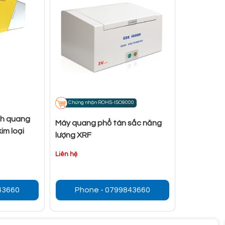
Chứng nhận ROHS-ISO9000
nh quang
Máy quang phổ tán sắc năng
kim loại
lượng XRF
Liên hệ
43660
Phone - 0799843660