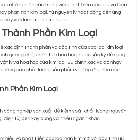
c nhà nghiên cứu trong việc phát triển các loại vật liệu
 máy phân tích kim loại, từ nguyên lý hoạt động đến ứng
ụ này và lợi ích mà nó mang lại.
h Thành Phần Kim Loại
 để xác định thành phần và đặc tính của các loại kim loại
ích quang phổ, phân tích hóa học, hoặc sắc ký để cung
 vật lý và hóa học của kim loại. Sự chính xác và độ nhạy
giúp nâng cao chất lượng sản phẩm và đáp ứng nhu cầu
nh Phần Kim Loại
ành công nghiệp sản xuất để kiểm soát chất lượng nguyên
g, điện tử, đến xây dựng và nhiều ngành khác.
 hiểu và phát triển các loại hợp kim mới với đặc tính ưu