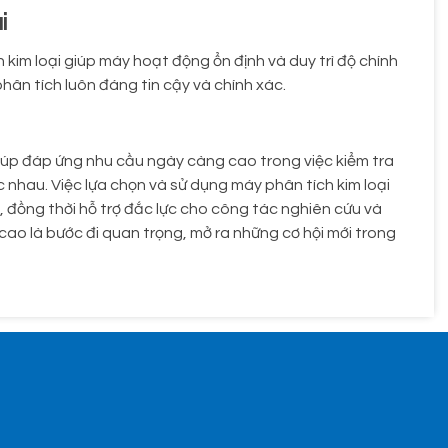
i
kim loại giúp máy hoạt động ổn định và duy trì độ chính
hân tích luôn đáng tin cậy và chính xác.
giúp đáp ứng nhu cầu ngày càng cao trong việc kiểm tra
ác nhau. Việc lựa chọn và sử dụng máy phân tích kim loại
đồng thời hỗ trợ đắc lực cho công tác nghiên cứu và
 cao là bước đi quan trọng, mở ra những cơ hội mới trong