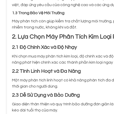
việt, đáp ứng yêu cầu của công nghệ cao và các ứng dụ
1.3 Trong Bảo Vệ Môi Trường
Máy phân tích còn giúp kiểm tra chất lượng môi trường, 
nhiễm trong nước, không khí và đất.
2. Lựa Chọn Máy Phân Tích Kim Loại
2.1 Độ Chính Xác và Độ Nhạy
Khi chọn mua máy phân tích kim loại, độ chính xác và đ
năng phát hiện chính xác các thành phần kim loại ngay 
2.2 Tính Linh Hoạt và Đa Năng
Một máy phân tích linh hoạt có khả năng phân tích đa dạn
thời gian cho người dùng.
2.3 Dễ Sử Dụng và Bảo Dưỡng
Giao diện thân thiện và quy trình bảo dưỡng đơn giản là 
kéo dài tuổi thọ của máy.