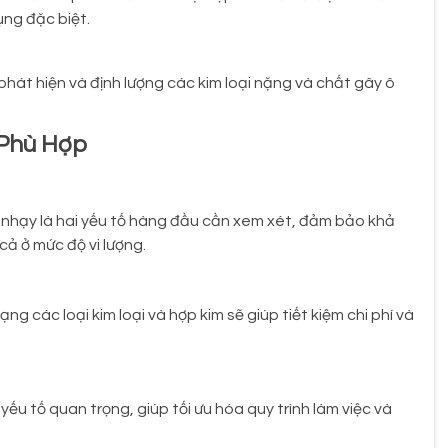
ng đặc biệt.
phát hiện và định lượng các kim loại nặng và chất gây ô
 Phù Hợp
ộ nhạy là hai yếu tố hàng đầu cần xem xét, đảm bảo khả
cả ở mức độ vi lượng.
g các loại kim loại và hợp kim sẽ giúp tiết kiệm chi phí và
yếu tố quan trọng, giúp tối ưu hóa quy trình làm việc và