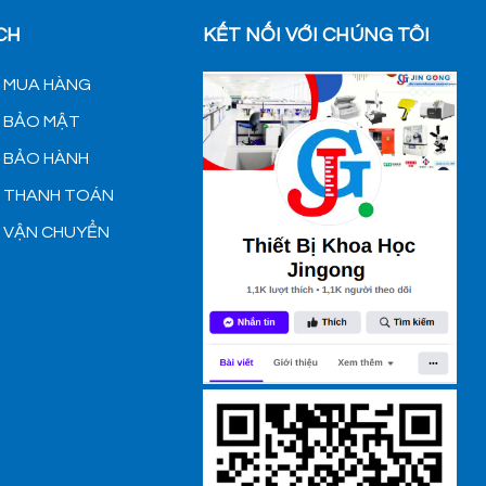
CH
KẾT NỐI VỚI CHÚNG TÔI
H MUA HÀNG
H BẢO MẬT
H BẢO HÀNH
H THANH TOÁN
H VẬN CHUYỂN