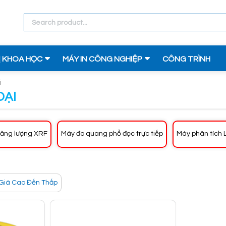
Ị KHOA HỌC
MÁY IN CÔNG NGHIỆP
CÔNG TRÌNH
i
OẠI
năng lượng XRF
Máy đo quang phổ đọc trực tiếp
Máy phân tích 
Giá Cao Đến Thấp