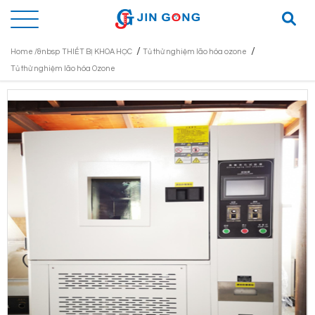
/
/
Home /&nbsp
THIẾT BỊ KHOA HỌC
Tủ thử nghiệm lão hóa ozone
Tủ thử nghiệm lão hóa Ozone