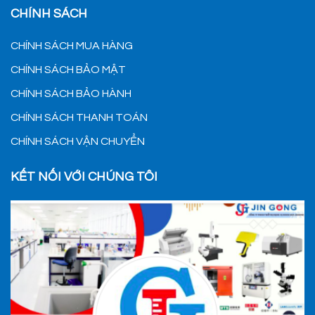
CHÍNH SÁCH
CHÍNH SÁCH MUA HÀNG
CHÍNH SÁCH BẢO MẬT
CHÍNH SÁCH BẢO HÀNH
CHÍNH SÁCH THANH TOÁN
CHÍNH SÁCH VẬN CHUYỂN
KẾT NỐI VỚI CHÚNG TÔI