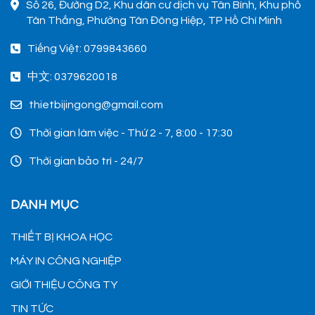
Số 26, Đường D2, Khu dân cư dịch vụ Tân Bình, Khu phố
Tân Thắng, Phường Tân Đông Hiệp, TP Hồ Chí Minh
Tiếng Việt: 0799843660
中文: 0379620018
thietbijingong@gmail.com
Thời gian làm việc - Thứ 2 - 7, 8:00 - 17:30
Thời gian bảo trì - 24/7
DANH MỤC
THIẾT BỊ KHOA HỌC
MÁY IN CÔNG NGHIỆP
GIỚI THIỆU CÔNG TY
TIN TỨC