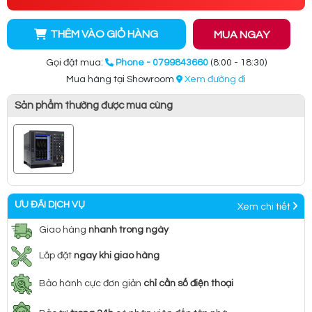
THÊM VÀO GIỎ HÀNG
MUA NGAY
Gọi đặt mua:
Phone - 0799843660
(8:00 - 18:30)
Mua hàng tại Showroom
Xem đường đi
Sản phẩm thường được mua cùng
ƯU ĐÃI DỊCH VỤ
Xem chi tiết
Giao hàng
nhanh trong ngày
Lắp đặt
ngay khi giao hàng
Bảo hành cực đơn giản
chỉ cần số điện thoại