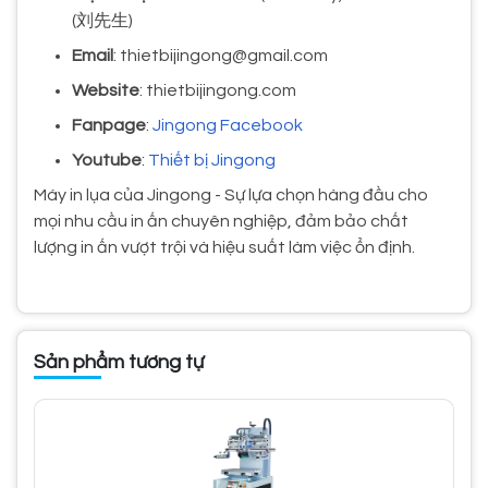
(刘先生)
Email
: thietbijingong@gmail.com
Website
: thietbijingong.com
Fanpage
:
Jingong Facebook
Youtube
:
Thiết bị Jingong
Máy in lụa của Jingong - Sự lựa chọn hàng đầu cho
mọi nhu cầu in ấn chuyên nghiệp, đảm bảo chất
lượng in ấn vượt trội và hiệu suất làm việc ổn định.
Sản phẩm tương tự