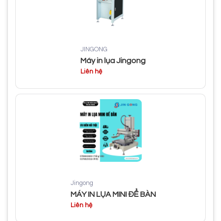
JINGONG
Máy in lụa Jingong
Liên hệ
Jingong
MÁY IN LỤA MINI ĐỂ BÀN
Liên hệ