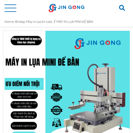
/
Home /&nbsp
Máy in lụa (In lưới)
MÁY IN LỤA MINI ĐỂ BÀN