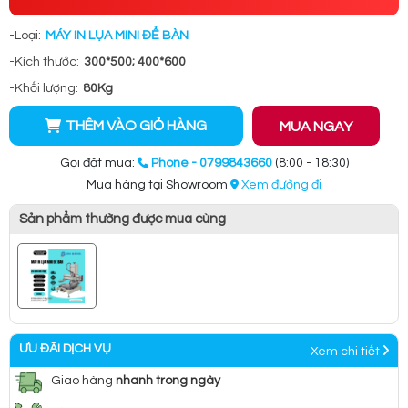
-Loại:
MÁY IN LỤA MINI ĐỂ BÀN
-Kích thước:
300*500; 400*600
-Khối lượng:
80Kg
THÊM VÀO GIỎ HÀNG
MUA NGAY
Gọi đặt mua:
Phone - 0799843660
(8:00 - 18:30)
Mua hàng tại Showroom
Xem đường đi
Sản phẩm thường được mua cùng
ƯU ĐÃI DỊCH VỤ
Xem chi tiết
Giao hàng
nhanh trong ngày