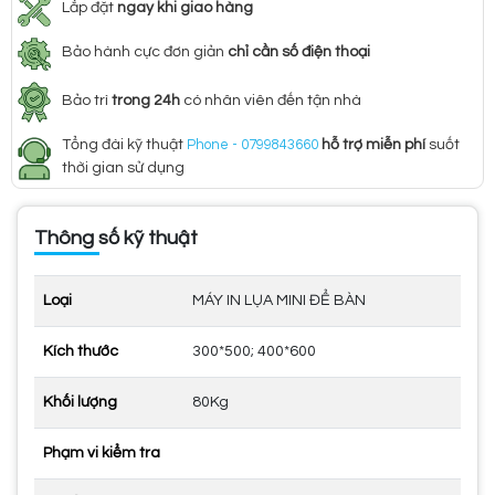
Lắp đặt
ngay khi giao hàng
Bảo hành cực đơn giản
chỉ cần số điện thoại
Bảo trì
trong 24h
có nhân viên đến tận nhà
Tổng đài kỹ thuật
Phone - 0799843660
hỗ trợ miễn phí
suốt
thời gian sử dụng
Thông số kỹ thuật
Loại
MÁY IN LỤA MINI ĐỂ BÀN
Kích thước
300*500; 400*600
Khối lượng
80Kg
Phạm vi kiểm tra