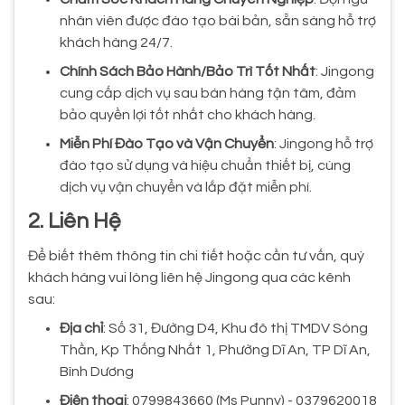
nhân viên được đào tạo bài bản, sẵn sàng hỗ trợ
khách hàng 24/7.
Chính Sách Bảo Hành/Bảo Trì Tốt Nhất
: Jingong
cung cấp dịch vụ sau bán hàng tận tâm, đảm
bảo quyền lợi tốt nhất cho khách hàng.
Miễn Phí Đào Tạo và Vận Chuyển
: Jingong hỗ trợ
đào tạo sử dụng và hiệu chuẩn thiết bị, cùng
dịch vụ vận chuyển và lắp đặt miễn phí.
2. Liên Hệ
Để biết thêm thông tin chi tiết hoặc cần tư vấn, quý
khách hàng vui lòng liên hệ Jingong qua các kênh
sau:
Địa chỉ
: Số 31, Đường D4, Khu đô thị TMDV Sóng
Thần, Kp Thống Nhất 1, Phường Dĩ An, TP Dĩ An,
Bình Dương
Điện thoại
: 0799843660 (Ms Punny) - 0379620018