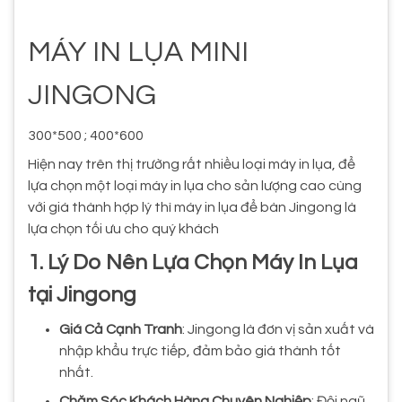
MÁY IN LỤA MINI
JINGONG
300*500 ; 400*600
Hiện nay trên thị trường rất nhiều loại máy in lụa, để
lựa chọn một loại máy in lụa cho sản lượng cao cùng
với giá thành hợp lý thì máy in lụa để bàn Jingong là
lựa chọn tối ưu cho quý khách
1. Lý Do Nên Lựa Chọn Máy In Lụa
tại Jingong
Giá Cả Cạnh Tranh
: Jingong là đơn vị sản xuất và
nhập khẩu trực tiếp, đảm bảo giá thành tốt
nhất.
Chăm Sóc Khách Hàng Chuyên Nghiệp
: Đội ngũ