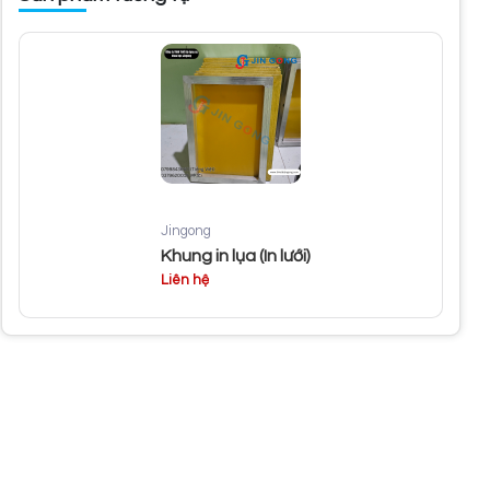
Jingong
Khung in lụa (In lưới)
Liên hệ