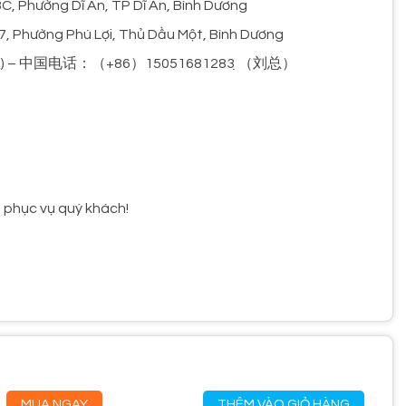
, Phường Dĩ An, TP Dĩ An, Bình Dương
7, Phường Phú Lợi, Thủ Dầu Một, Bình Dương
8 (刘先生) – 中国电话：（+86）15051681283 ̣̣（刘总）
à phục vụ quý khách!
MUA NGAY
THÊM VÀO GIỎ HÀNG