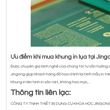
Ưu điểm khi mua khung in lụa tại Jing
Được chuyên gia lành nghề của chúng tôi tư vấn hướng d
Jingong giúp khách hàng đồ họa chính lại hình mẫu in
Khung in lên hình in sắc nét, không hao mực,...
Thông tin liên lạc:
CÔNG TY TNHH THIẾT BỊ DỤNG CỤ KHOA HỌC JINGON