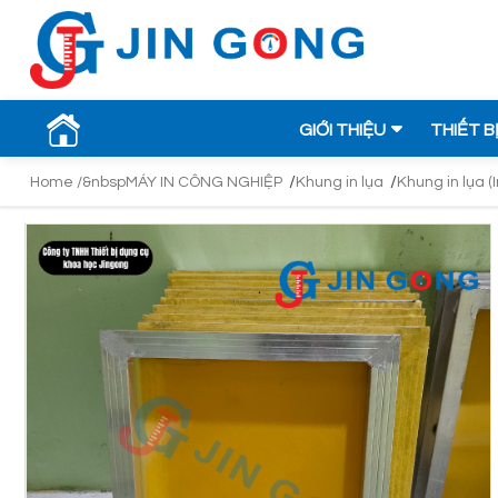
GIỚI THIỆU
THIẾT B
/
/
Home /&nbsp
MÁY IN CÔNG NGHIỆP
Khung in lụa
Khung in lụa (In