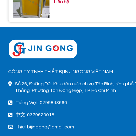
Liên hệ
CÔNG TY TNHH THIẾT BỊ IN JINGONG VIỆT NAM
Số 26, Đường D2, Khu dân cư dịch vụ Tân Bình, Khu phố
Thắng, Phường Tân Đông Hiệp, TP Hồ Chí Minh
Tiếng Việt: 0799843660
中文: 0379620018
thietbijingong@gmail.com