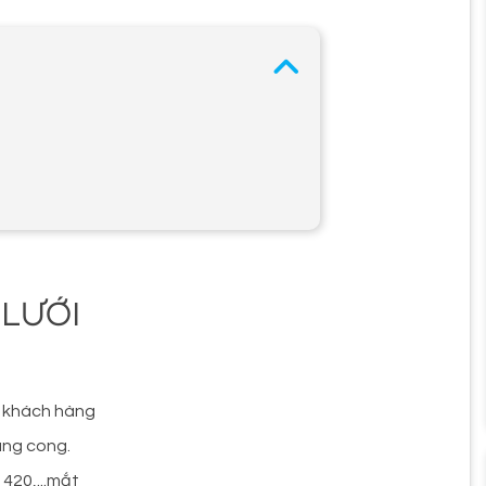
 LƯỚI
a khách hàng
ung cong.
 420,...mắt