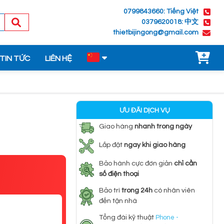
0799843660: Tiếng Việt
0379620018: 中文
thietbijingong@gmail.com
TIN TỨC
LIÊN HỆ
ƯU ĐÃI DỊCH VỤ
Giao hàng
nhanh trong ngày
Lắp đặt
ngay khi giao hàng
Bảo hành cực đơn giản
chỉ cần
số điện thoại
Bảo trì
trong 24h
có nhân viên
đến tận nhà
Tổng đài kỹ thuật
Phone -