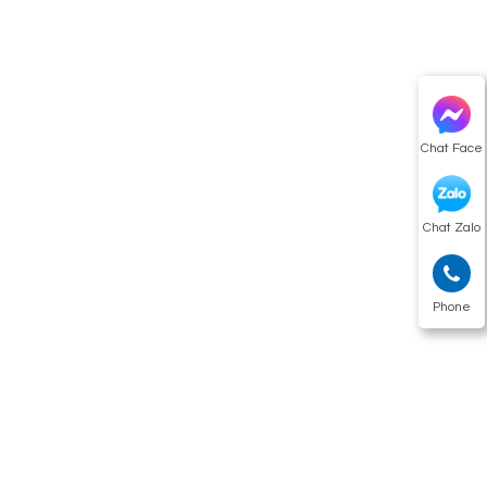
Chat Face
Chat Zalo
Phone