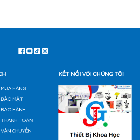
CH
KẾT NỐI VỚI CHÚNG TÔI
H MUA HÀNG
H BẢO MẬT
H BẢO HÀNH
H THANH TOÁN
H VẬN CHUYỂN