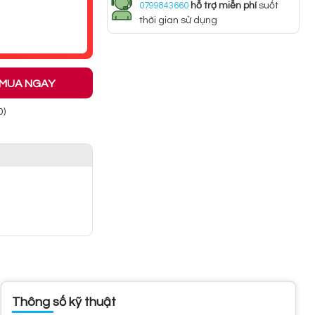
0799843660
hỗ trợ miễn phí
suốt
thời gian sử dụng
MUA NGAY
0)
Thông số kỹ thuật