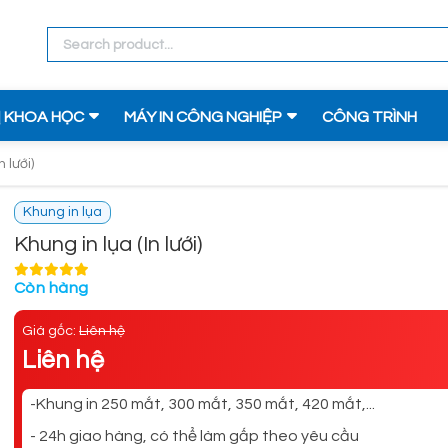
Ị KHOA HỌC
MÁY IN CÔNG NGHIỆP
CÔNG TRÌNH
 lưới)
Khung in lụa
Khung in lụa (In lưới)
Còn hàng
Giá gốc:
Liên hệ
Liên hệ
-Khung in 250 mắt, 300 mắt, 350 mắt, 420 mắt,...
- 24h giao hàng, có thể làm gấp theo yêu cầu