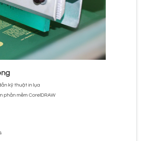
ong
ẫn kỹ thuật in lụa
 trên phần mềm CorelDRAW
G