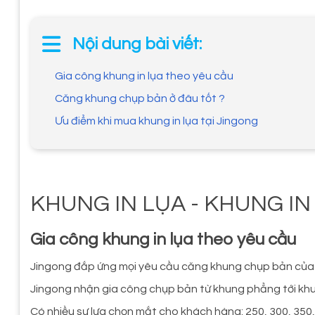
Nội dung bài viết:
Gia công khung in lụa theo yêu cầu
Căng khung chụp bản ở đâu tốt ?
Ưu điểm khi mua khung in lụa tại Jingong
KHUNG IN LỤA - KHUNG IN
Gia công khung in lụa theo yêu cầu
Jingong đắp ứng mọi yêu cầu căng khung chụp bản củ
Jingong nhận gia công chụp bản từ khung phẳng tới kh
Có nhiều sự lựa chọn mắt cho khách hàng: 250, 300, 350,