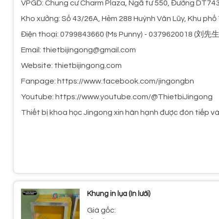
VPGD: Chung cư Charm Plaza, Ngã tư 550, Đường DT743C
Kho xưởng: Số 43/26A, Hẻm 288 Huỳnh Văn Lũy, Khu phố 
Điện thoại: 0799843660 (Ms Punny) - 037962001
Email: thietbijingong@gmail.com
Website: thietbijingong.com
Fanpage: https://www.facebook.com/jingongbn
Youtube: https://www.youtube.com/@ThietbiJingong
Thiết bị khoa học Jingong xin hân hạnh được đón tiếp v
Khung in lụa (In lưới)
Giá gốc: