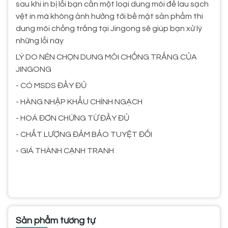
sau khi in bị lỗi bạn cần một loại dung môi để lau sạch
vệt in mà không ảnh hưởng tới bề mặt sản phẩm thì
dung môi chống trắng tại Jingong sẽ giúp bạn xử lý
những lỗi này
LÝ DO NÊN CHỌN DUNG MÔI CHỐNG TRẮNG CỦA
JINGONG
- CÓ MSDS ĐẦY ĐỦ
- HÀNG NHẬP KHẨU CHÍNH NGẠCH
- HOÁ ĐƠN CHỨNG TỪ ĐẦY ĐỦ
- CHẤT LƯỢNG ĐẢM BẢO TUYỆT ĐỐI
- GIÁ THÀNH CẠNH TRANH
Sản phẩm tương tự