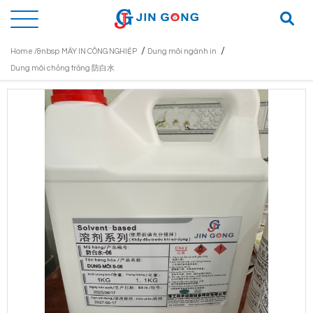
/
/
Home /&nbsp
MÁY IN CÔNG NGHIỆP
Dung môi ngành in
Dung môi chống trắng 防白水