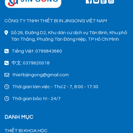
CÔNG TY TNHH THIẾT BỊ IN JINGONG VIỆT NAM
Số 26, Đường D2, Khu dân cư dịch vụ Tân Bình, Khu phố
Tân Thắng, Phường Tân Đông Hiệp, TP Hồ Chí Minh
Tiếng Việt: 0799843660
中文: 0379620018
thietbijingong@gmail.com
Thời gian làm việc - Thứ 2 - 7, 8:00 - 17:30
Thời gian bảo trì - 24/7
DANH MỤC
THIẾT BỊ KHOA HỌC