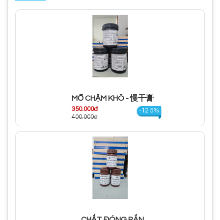
MỠ CHẬM KHÔ - 慢干膏
350.000đ
-12.5%
400.000đ
CHẤT ĐÓNG RẮN