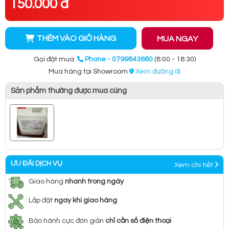
150.000 đ
THÊM VÀO GIỎ HÀNG
MUA NGAY
Gọi đặt mua:
Phone - 0799843660
(8:00 - 18:30)
Mua hàng tại Showroom
Xem đường đi
Sản phẩm thường được mua cùng
ƯU ĐÃI DỊCH VỤ
Xem chi tiết
Giao hàng
nhanh trong ngày
Lắp đặt
ngay khi giao hàng
Bảo hành cực đơn giản
chỉ cần số điện thoại