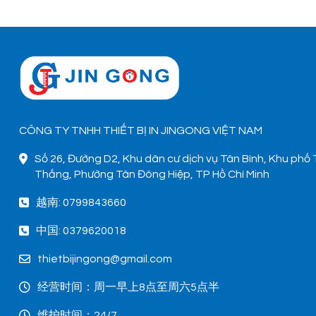
CÔNG TY TNHH THIẾT BỊ IN JINGONG VIỆT NAM
Số 26, Đường D2, Khu dân cư dịch vụ Tân Bình, Khu phố
Thắng, Phường Tân Đông Hiệp, TP Hồ Chí Minh
越南: 0799843660
中国: 0379620018
thietbijingong@gmail.com
经营时间：周一早上8点至周六5点半
维护时间：24/7