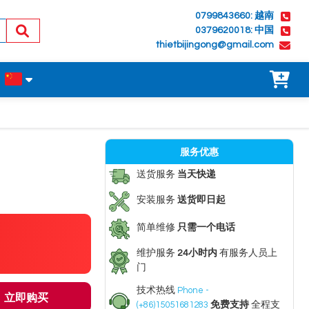
0799843660: 越南
0379620018: 中国
thietbijingong@gmail.com
服务优惠
送货服务
当天快递
安装服务
送货即日起
简单维修
只需一个电话
维护服务
24小时内
有服务人员上
门
技术热线
Phone -
立即购买
(+86)15051681283
免费支持
全程支